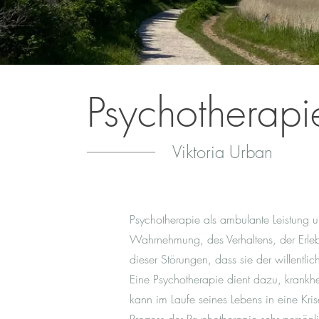
Psychotherapi
Viktoria Urban
Psychotherapie als ambulante Leistung u
Wahrnehmung, des Verhaltens, der Erle
dieser Störungen, dass sie der willentli
Eine Psychotherapie dient dazu, krankh
kann im Laufe seines Lebens in eine Kris