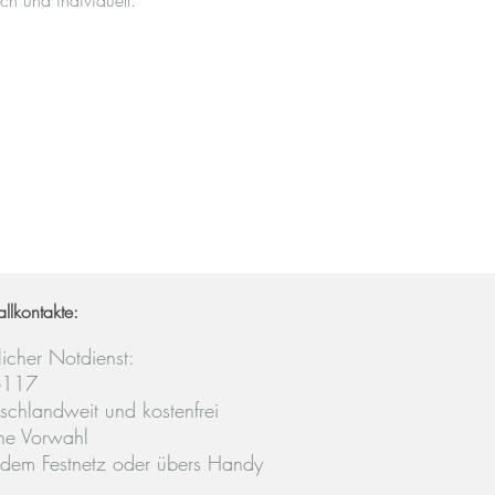
ch und individuell.
allkontakte:
licher Notdienst:
6117
schlandweit und kostenfrei
ne Vorwahl
 dem Festnetz oder übers Handy