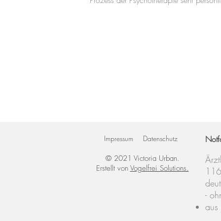
Prozess der Psychotherapie sehr persönli
Impressum
Datenschutz
Notf
© 2021 Victoria Urban.
Ärzt
Erstellt von
Vogelfrei Solutions.
11
deut
- oh
aus