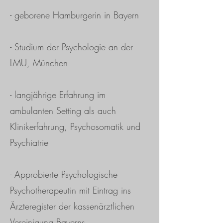
- geborene Hamburgerin in Bayern
- Studium der Psychologie an der
LMU, München
- langjährige Erfahrung im
ambulanten Setting als auch
Klinikerfahrung, Psychosomatik und
Psychiatrie
- Approbierte Psychologische
Psychotherapeutin mit Eintrag ins
Ärzteregister der kassenärztlichen
Vereinigung Bayerns