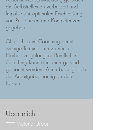
die Selbstreflexion verbessert und
Impulse zur optimalen Erschließung
von Ressourcen und Kompetenzen
gegeben.
Oft reichen im Coaching bereits
wenige Termine, um zu neuer
Klarheit zu gelangen. Berufliches
Coaching kann steuerlich geltend
gemacht werden. Auch beteiligt sich
der Arbeitgeber häufig an den
Kosten.
Über mich
Victoria Urban